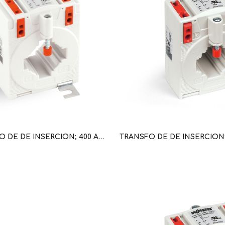
TRANSFO DE DE INSERCION; 400 A/5 A (WAG100660 / 855-405/400-501)