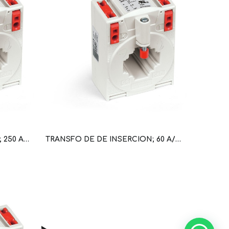
TRANSFO DE DE INSERCION; 250 A/5 A (WAG100654 / 855-305/250-501)
TRANSFO DE DE INSERCION; 60 A/5 A (WAG100646 / 855-305/060-101)