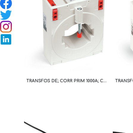
TRANSFOS DE; CORR PRIM 1000A; CORR SEC 5A; POT 10VA; CLASE DE PRECISION 1 (WAG100666 / 855-505/1000-1001)