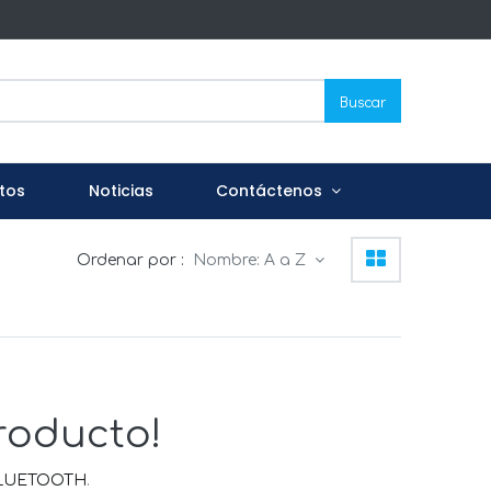
Buscar
tos
Noticias
Contáctenos
Ordenar por :
Nombre: A a Z
roducto!
BLUETOOTH
.