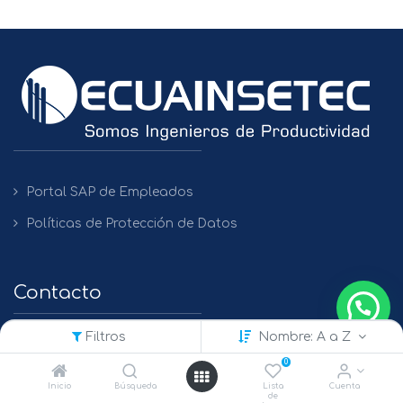
Portal SAP de Empleados
Políticas de Protección de Datos
Contacto
Filtros
Nombre: A a Z
QUITO
0
+(593) 2 450475 / 2269 148 / 2261 979
Inicio
Búsqueda
Lista
Cuenta
de