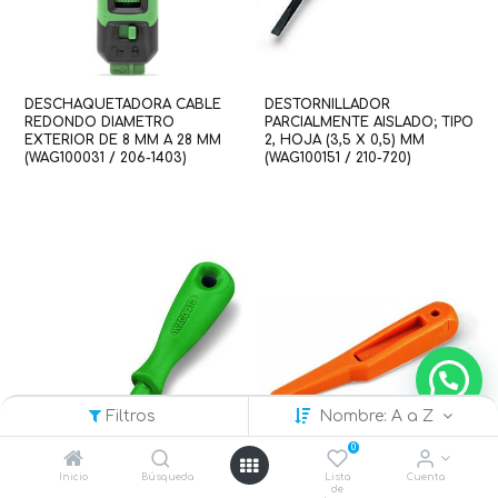
DESCHAQUETADORA CABLE
DESTORNILLADOR
REDONDO DIAMETRO
PARCIALMENTE AISLADO; TIPO
EXTERIOR DE 8 MM A 28 MM
2, HOJA (3,5 X 0,5) MM
(WAG100031 / 206-1403)
(WAG100151 / 210-720)
Filtros
Nombre: A a Z
0
Inicio
Búsqueda
Lista
Cuenta
de