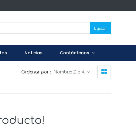
Buscar
tos
Noticias
Contáctenos
Ordenar por :
Nombre: Z a A
roducto!