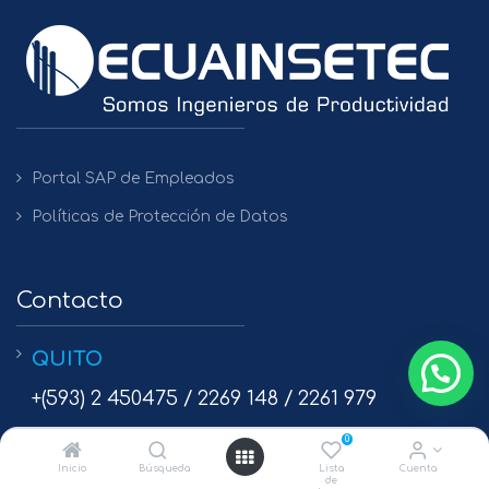
Portal SAP de Empleados
Políticas de Protección de Datos
Contacto
QUITO
+(593) 2 450475 / 2269 148 / 2261 979
GUAYAQUIL
0
Inicio
Búsqueda
Lista
Cuenta
+(593) 4 2680150 / 2680155
de