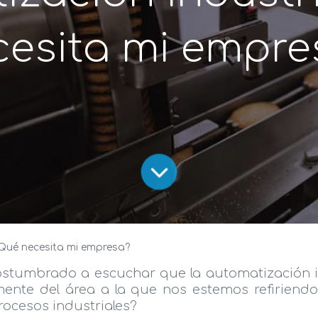
cesita mi empre
¿Qué necesita mi empresa?
stumbrado a escuchar que la automatización ind
mente del área a la que nos estemos refiriend
rocesos industriales?