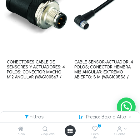
CONECTORES CABLE DE
CABLE SENSOR-ACTUADOR; 4
SENSORES Y ACTUADORES; 4
POLOS; CONECTOR HEMBRA
POLOS; CONECTOR MACHO
M12 ANGULAR; EXTREMO
M12 ANGULAR (WAG100567 /
ABIERTO; 5 M (WAG100556 /
756-9206/040-000)
756-5302/040-050)
Filtros
Precio: Bajo a Alto
0
Inicio
Búsqueda
Lista
Cuenta
de