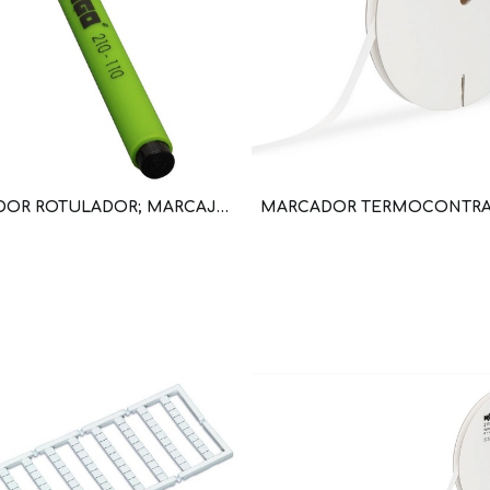
MARCADOR ROTULADOR; MARCAJE INDELEBLE (WAG100138 / 210-110)