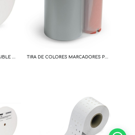
MARCADOR TERMOCONTRAIBLE DE CONDUCTORES 0,75-1 MM² (19-18 AWG); BLANCO X 1 METRO; PARA SMART PRINTER (WAG101038 / 211-501)
TIRA DE COLORES MARCADORES POR TERMOTRANSFERENCIA SMARTPRINTER; ANCHO 50 MM X 74 M (WAG100214 / 258-5005)