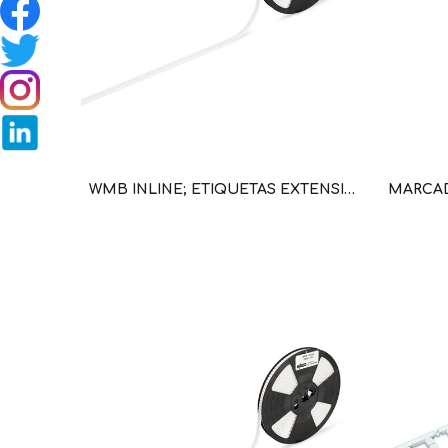
WMB INLINE; ETIQUETAS EXTENSIBLE 4 - 4,2 MM (WAG100715 / 2009-114)