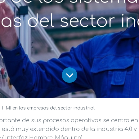
s del sector in
 HMI en las empresas del sector industrial
portante de sus procesos operativos se centra en 
s está muy extendido dentro de la industria 4.0 y
/ Interfaz Hombre-Máquina).