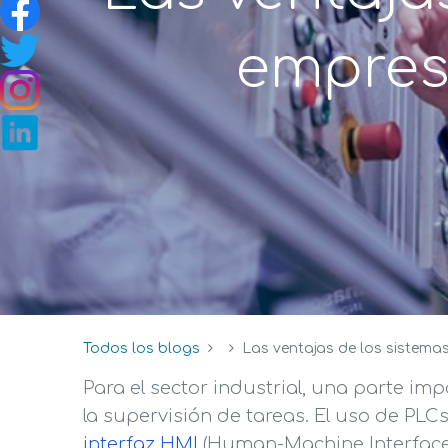
empresa
Todos los blogs
Las ventajas de los sistemas
Para el sector industrial, una parte im
la supervisión de tareas. El uso de PLC
interfaz HMI
(Human-Machine Interface