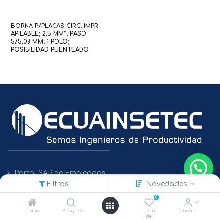
BORNA P/PLACAS CIRC. IMPR.
APILABLE; 2,5 MM²; PASO
5/5,08 MM; 1 POLO;
POSIBILIDAD PUENTEADO
(WAG100188 / 236-101)
Portal SAP de Empleados
Filtros
Novedades
Políticas de Protección de Datos
0
Inicio
Búsqueda
Lista
Cuenta
de