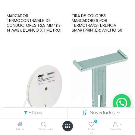
MARCADOR
TIRA DE COLORES
TERMOCONTRAIBLE DE
MARCADORES POR
CONDUCTORES 1-2,5 MM² (18-
TERMOTRANSFERENCIA
14 AWG); BLANCO X 1 METRO;
SMARTPRINTER; ANCHO 50
PARA SMART PRINTER
MM X 74 M (WAG100214 / 258-
(WAG101039 / 211-502)
5005)
Filtros
Novedades
0
Inicio
Búsqueda
Lista
Cuenta
de