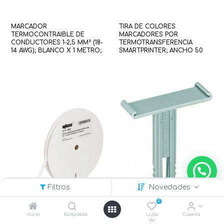
MARCADOR
TIRA DE COLORES
TERMOCONTRAIBLE DE
MARCADORES POR
CONDUCTORES 1-2,5 MM² (18-
TERMOTRANSFERENCIA
14 AWG); BLANCO X 1 METRO;
SMARTPRINTER; ANCHO 50
PARA SMART PRINTER
MM X 74 M (WAG100214 / 258-
(WAG101039 / 211-502)
5005)
Filtros
Novedades
0
Inicio
Búsqueda
Lista
Cuenta
de