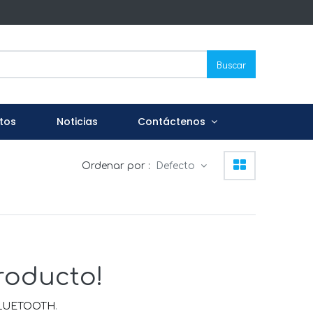
Buscar
tos
Noticias
Contáctenos
Ordenar por :
Defecto
roducto!
BLUETOOTH
.