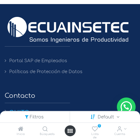
Portal SAP de Empleados
Políticas de Protección de Datos
Contacto
QUITO
Filtros
Default
+(593) 2 450475 / 2269 148 / 2261 979
0
GUAYAQUIL
Inicio
Búsqueda
Lista
Cuenta
de