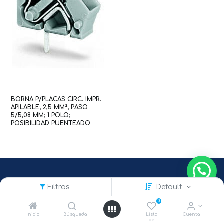
BORNA P/PLACAS CIRC. IMPR.
APILABLE; 2,5 MM²; PASO
5/5,08 MM; 1 POLO;
POSIBILIDAD PUENTEADO
(WAG100188 / 236-101)
Filtros
Default
0
Inicio
Búsqueda
Lista
Cuenta
de