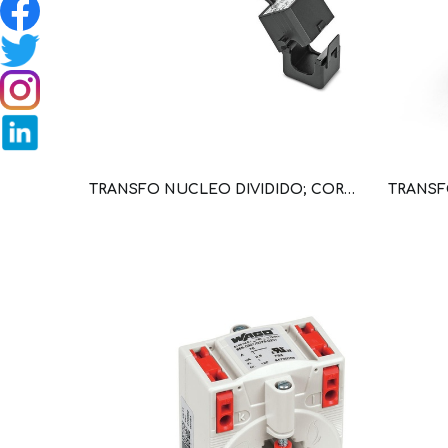
TRANSFO NUCLEO DIVIDIDO; CORR PRIM 60A; CORR SEC 1A; POT 0,2VA; CLASE PRECISION 3; LONG COND 3M (WAG100645 / 855-3001/060-003)