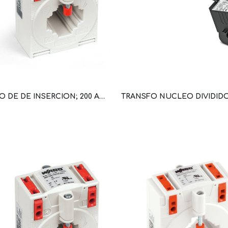
TRANSFO DE DE INSERCION; 200 A/5 A (WAG100652 / 855-305/200-501)