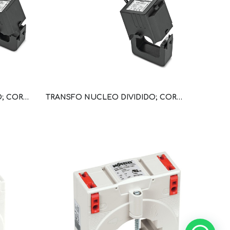
TRANSFO NUCLEO DIVIDIDO; CORR PRIM 200A; CORR SEC 1A; POT 0,2VA; CLASE PRECISION 1; LONG COND 3M (WAG100659 / 855-4001/200-001)
TRANSFO NUCLEO DIVIDIDO; CORR PRIM 600A; CORR SEC 5A; POT 0,5VA; CLASE PRECIS 0,5; LONG COND 3M (WAG100665 / 855-5005/600-000)