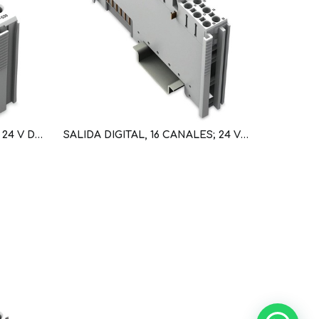
SALIDA DIGITAL, 8 CANALES; 24 V DC; 0,5 A (WAG100477 / 750-530)
SALIDA DIGITAL, 16 CANALES; 24 VDC; 0,5 A; CONMUTACION NEGATIVA (NPN); AWG 28-16 (WAG101061 / 750-1505)