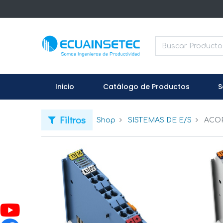
Inicio
Catálogo de Productos
S
Filtros
Shop
SISTEMAS DE E/S
ACO