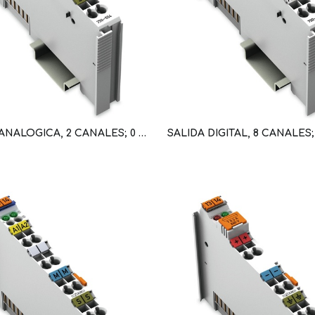
SALIDA ANALOGICA, 2 CANALES; 0 … 10V DC (WAG100479 / 750-550)