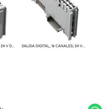
SALIDA DIGITAL, 8 CANALES; 24 V DC; 0,5 A (WAG100477 / 750-530)
SALIDA DIGITAL, 16 CANALES; 24 VDC; 0,5 A; CONMUTACION NEGATIVA (NPN); AWG 28-16 (WAG101061 / 750-1505)