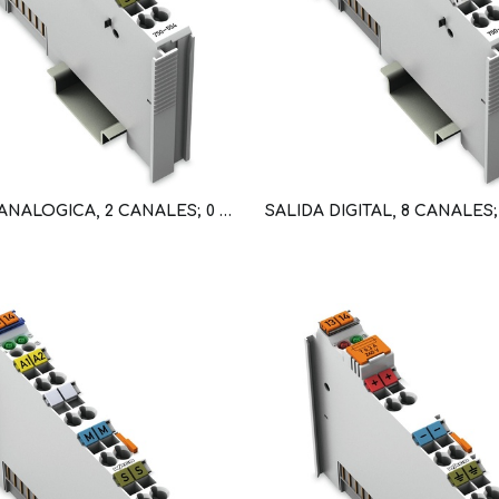
SALIDA ANALOGICA, 2 CANALES; 0 … 10V DC (WAG100479 / 750-550)