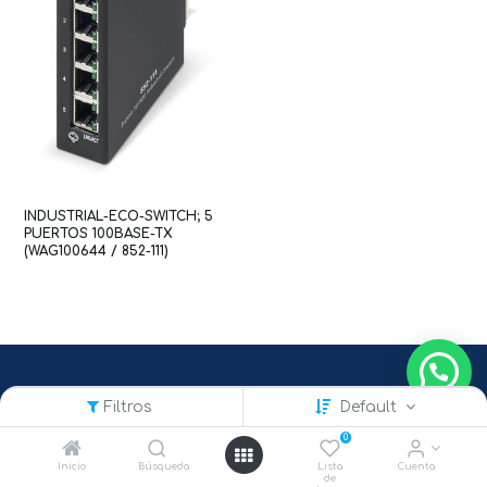
INDUSTRIAL-ECO-SWITCH; 5
PUERTOS 100BASE-TX
(WAG100644 / 852-111)
Filtros
Default
0
Inicio
Búsqueda
Lista
Cuenta
de