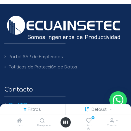
Portal SAP de Empleados
Políticas de Protección de Datos
Contacto
QUITO
Filtros
Default
+(593) 2 450475 / 2269 148 / 2261 979
0
GUAYAQUIL
Inicio
Búsqueda
Lista
Cuenta
de