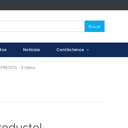
Buscar
tos
Noticias
Contáctenos
MPRESOS
- 0 items
roducto!