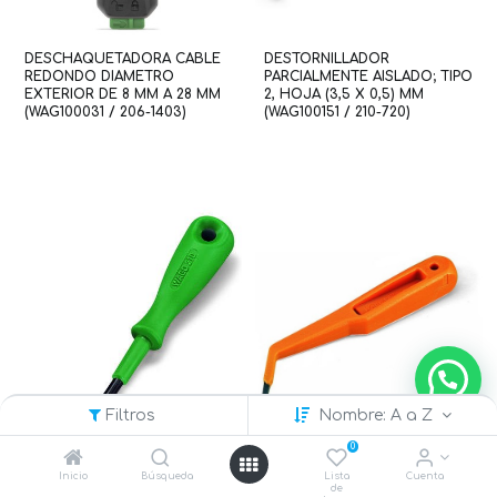
DESCHAQUETADORA CABLE
DESTORNILLADOR
REDONDO DIAMETRO
PARCIALMENTE AISLADO; TIPO
EXTERIOR DE 8 MM A 28 MM
2, HOJA (3,5 X 0,5) MM
(WAG100031 / 206-1403)
(WAG100151 / 210-720)
Filtros
Nombre: A a Z
0
Inicio
Búsqueda
Lista
Cuenta
de