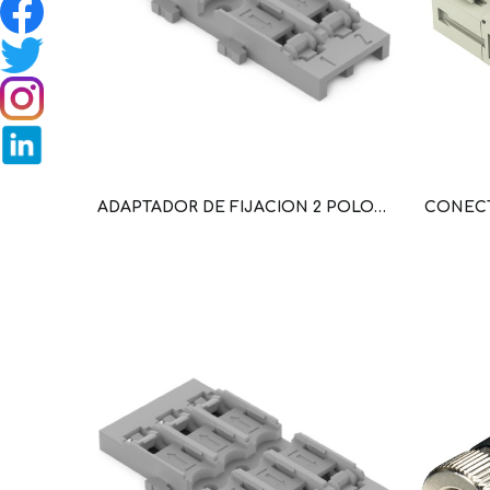
ADAPTADOR DE FIJACION 2 POLOS PARA BORNA DE CONEXION EN LINEA CON PALANCA COLOR GRIS (WAG101195 / 221-2522)