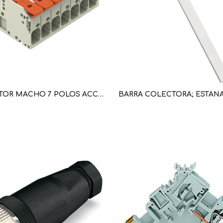
CONECTOR MACHO 7 POLOS ACCION POR PALANCA SECCION 10MM2 20…8AWG MAX 41A (WAG101240 / 831-1207)