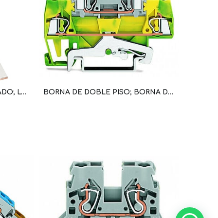
BARRA COLECTORA; ESTANADO; LONGITUD 1000 MM; CU 10 MM X 3 MM (WAG100141 / 210-133)
BORNA DE DOBLE PISO; BORNA DE TIERRA/PASO, C.MAX 20A, SECCION 2,5MM2, 28-12 AWG (WAG100286 / 280-527)