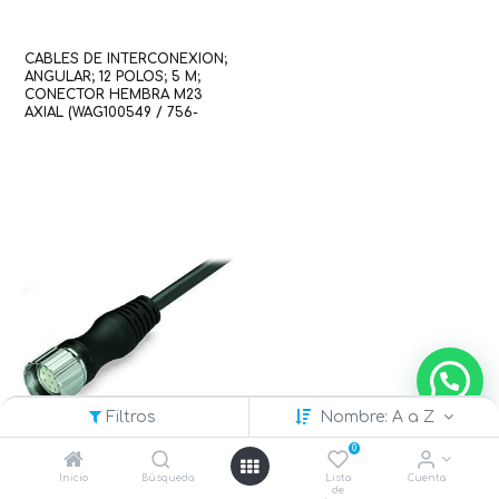
CABLES DE INTERCONEXION;
ANGULAR; 12 POLOS; 5 M;
CONECTOR HEMBRA M23
AXIAL (WAG100549 / 756-
3202/120-050)
Filtros
Nombre: A a Z
0
Inicio
Búsqueda
Lista
Cuenta
de