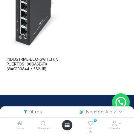
INDUSTRIAL-ECO-SWITCH; 5
PUERTOS 100BASE-TX
(WAG100644 / 852-111)
Filtros
Nombre: A a Z
0
Inicio
Búsqueda
Lista
Cuenta
de