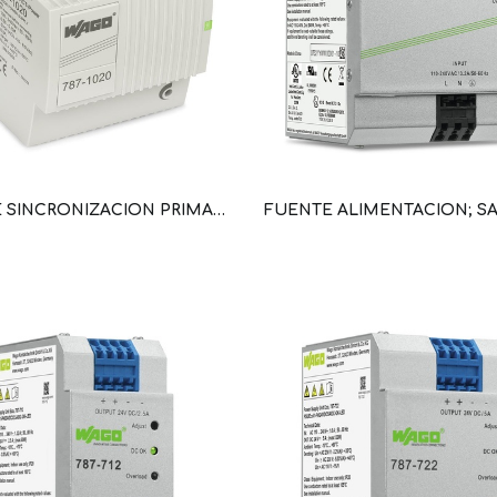
FUENTE SINCRONIZACION PRIMARIA EPSITRON® COMPACT POWER; MONOFASICO; TENSION DE SALIDA 5 V DC; 5,5 A (WAG100597 / 787-1020)