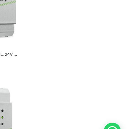
FUENTE ALIMENTACION; SAL. 24V DC; 5A; PROTEC CON. EN PARALELO, CORTOCIRCUITO; AJUSTE SAL; LED (WAG100607 / 787-722)