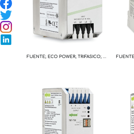
FUENTE; ECO POWER; TRIFASICO; 24 V DC; 6.25 A (WAG100766 / 787-738)