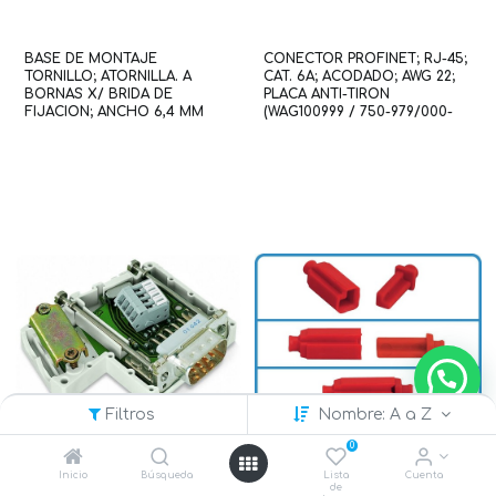
BASE DE MONTAJE
CONECTOR PROFINET; RJ-45;
TORNILLO; ATORNILLA. A
CAT. 6A; ACODADO; AWG 22;
BORNAS X/ BRIDA DE
PLACA ANTI-TIRON
FIJACION; ANCHO 6,4 MM
(WAG100999 / 750-979/000-
(WAG100044 / 209-123)
013)
Filtros
Nombre: A a Z
0
Inicio
Búsqueda
Lista
Cuenta
de