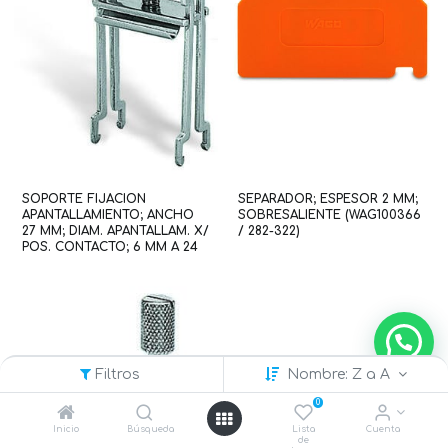
SOPORTE FIJACION
SEPARADOR; ESPESOR 2 MM;
APANTALLAMIENTO; ANCHO
SOBRESALIENTE (WAG100366
27 MM; DIAM. APANTALLAM. X/
/ 282-322)
POS. CONTACTO; 6 MM A 24
MM (WAG100639 / 790-124)
Filtros
Nombre: Z a A
0
Inicio
Búsqueda
Lista
Cuenta
de