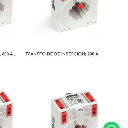
TRANSFO DE DE INSERCION; 600 A/5 A (WAG100656 / 855-305/600-1001)
TRANSFO DE DE INSERCION; 200 A/5 A (WAG100652 / 855-305/200-501)