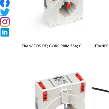
TRANSFOS DE; CORR PRIM 75A; CORR SEC 5A; POT 2,5VA; CLASE DE PRECISION 1 (WAG100647 / 855-305/075-201)