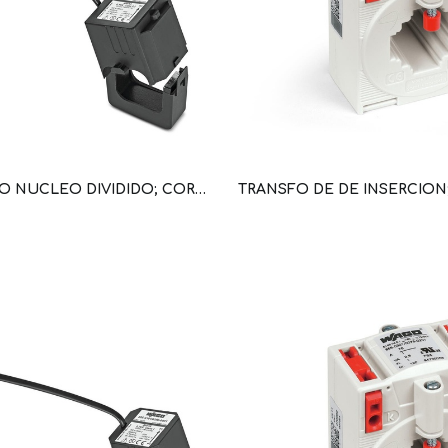
TRANSFO NUCLEO DIVIDIDO; CORR PRIM 400A; CORR SEC 1A; POT 0,2VA; CLASE PRECISION 1; LONG COND 3M (WAG100663 / 855-4101/400-001)