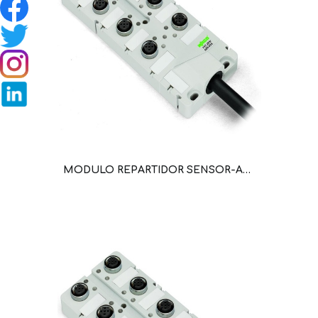
MODULO REPARTIDOR SENSOR-ACTUADOR M12; 5 POLOS; 8 CONEXIONES; CABLE DE CONEXION DE 5 M (WAG100754 / 757-285/000-005)