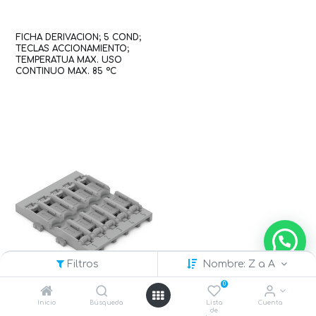
FICHA DERIVACION; 5 COND;
TECLAS ACCIONAMIENTO;
TEMPERATUA MAX. USO
CONTINUO MAX. 85 °C
(WAG100180 / 222-415)
Filtros
Nombre: Z a A
0
Inicio
Búsqueda
Lista
Cuenta
de