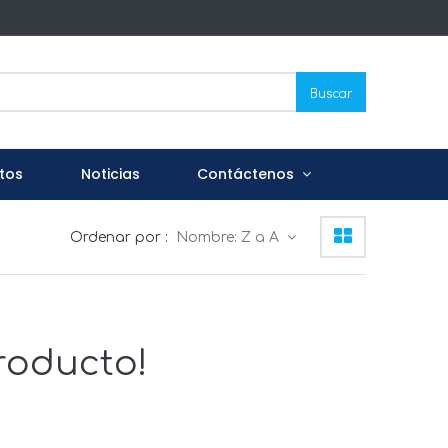
Buscar
tos
Noticias
Contáctenos
Ordenar por :
Nombre: Z a A
roducto!