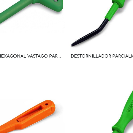
LLAVE HEXAGONAL VASTAGO PARCIALMENTE AISLADO (WAG100397 / 285-172)