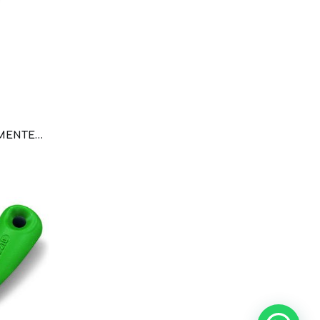
DESTORNILLADOR PARCIALMENTE AISLADO; HOJA (2,5 X 0,4) MM; CORTO; ACODADA (WAG100147 / 210-648)