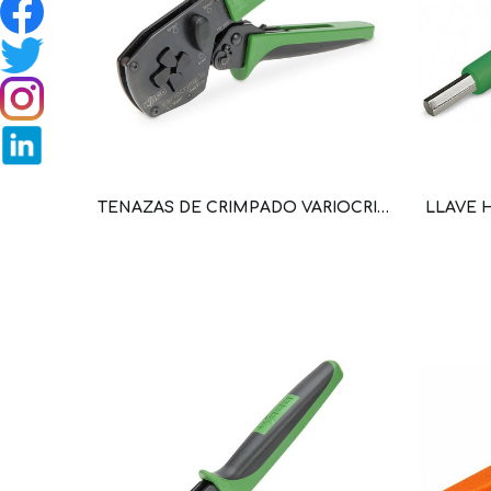
TENAZAS DE CRIMPADO VARIOCRIMP 4; TERMINALES O SIN CUELLO DE PLASTICO; DE 0,25 MM²-4 MM² (WAG100032 / 206-1204)