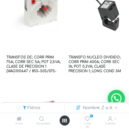
TRANSFOS DE; CORR PRIM
TRANSFO NUCLEO DIVIDIDO;
75A; CORR SEC 5A; POT 2,5VA;
CORR PRIM 400A; CORR SEC
CLASE DE PRECISION 1
1A; POT 0,2VA; CLASE
(WAG100647 / 855-305/075-
PRECISION 1; LONG COND 3M
201)
(WAG100663 / 855-4101/400-
001)
Filtros
Nombre: Z a A
0
Inicio
Búsqueda
Lista
Cuenta
de