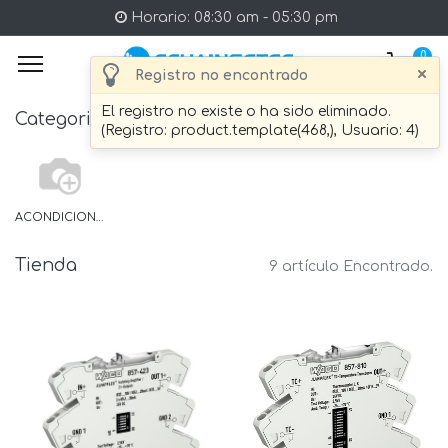
Horario: 08:30 am - 05:30 pm
0
×
Registro no encontrado
El registro no existe o ha sido eliminado.
Categories
(Registro: product.template(468,), Usuario: 4)
ACONDICIONADOR DE SEÑAL
Tienda
9 artículo Encontrado.