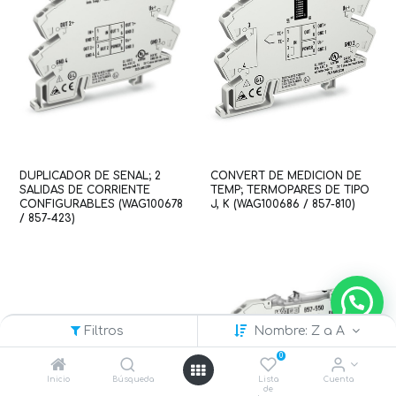
DUPLICADOR DE SENAL; 2
CONVERT DE MEDICION DE
SALIDAS DE CORRIENTE
TEMP; TERMOPARES DE TIPO
CONFIGURABLES (WAG100678
J, K (WAG100686 / 857-810)
/ 857-423)
Filtros
Nombre: Z a A
0
Inicio
Búsqueda
Lista
Cuenta
de